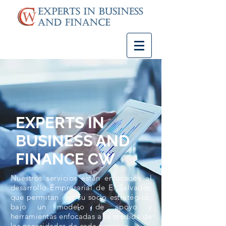
EXPERTS IN
BUSINESS AND
FINANCE CW
Nuestros servicios están enfocados al
desarrollo Empresarial de El Salvador,
que permitan ser su socio estratégico,
bajo un modelo de apoyo y
herramientas enfocadas a la medida de
las necesidades de cada empresa.